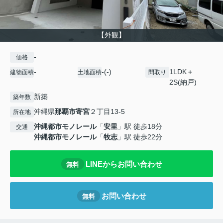
【外観】
-
価格
-
-(-)
1LDK＋
建物面積
土地面積
間取り
2S(納戸)
新築
築年数
沖縄県
那覇市
寄宮
２丁目13-5
所在地
沖縄都市モノレール
「
安里
」駅 徒歩18分
交通
沖縄都市モノレール
「
牧志
」駅 徒歩22分
LINEからお問い合わせ
無料
お問い合わせ
無料