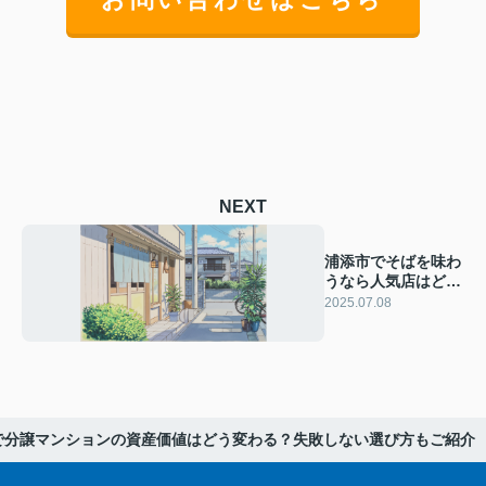
NEXT
浦添市でそばを味わ
うなら人気店はど
こ？おすすめの理由
2025.07.08
や選び方も紹介
で分譲マンションの資産価値はどう変わる？失敗しない選び方もご紹介