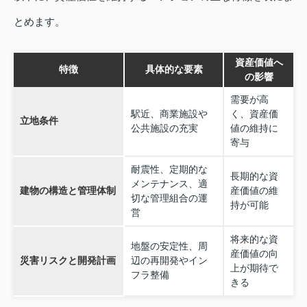
とめます。
資産価値へ
特徴
具体的な要素
の影響
需要が高
駅近、商業施設や
く、資産価
立地条件
公共施設の充実
値の維持に
寄与
耐震性、定期的な
長期的な資
メンテナンス、適
建物の構造と管理体制
産価値の維
切な管理組合の運
持が可能
営
将来的な資
地盤の安定性、周
産価値の向
災害リスクと開発計画
辺の再開発やイン
上が期待で
フラ整備
きる