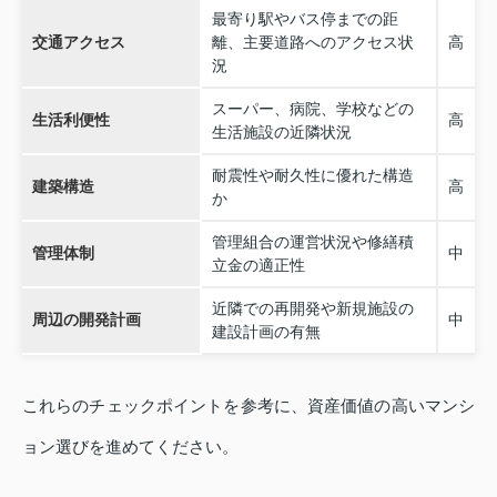
最寄り駅やバス停までの距
交通アクセス
離、主要道路へのアクセス状
高
況
スーパー、病院、学校などの
生活利便性
高
生活施設の近隣状況
耐震性や耐久性に優れた構造
建築構造
高
か
管理組合の運営状況や修繕積
管理体制
中
立金の適正性
近隣での再開発や新規施設の
周辺の開発計画
中
建設計画の有無
これらのチェックポイントを参考に、資産価値の高いマンシ
ョン選びを進めてください。