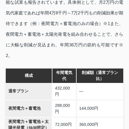
能な試算も報告されています。具体例として、月2万円の電
気代家庭であれば年間4万8千円～7万2千円もの削減効果が期
待できます（例：夜間電力＋蓄電池のみの場合）※1また、
夜間電力＋蓄電池＋太陽光発電を組み合わせることで、さら
に大幅な削減が見込まれ、年間36万円の節約も可能です※
2。
年間電気
削減額（通常プラン
構成
代
比）
432,000
通常プラン
—
円
288,000
夜間電力＋蓄電池
144,000円
円
夜間電力＋蓄電池＋太
72,000円
360,000円
陽光発電（4kW想定）