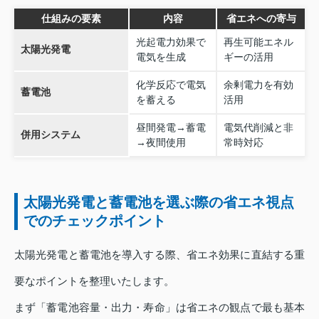
仕組みの要素
内容
省エネへの寄与
光起電力効果で
再生可能エネル
太陽光発電
電気を生成
ギーの活用
化学反応で電気
余剰電力を有効
蓄電池
を蓄える
活用
昼間発電→蓄電
電気代削減と非
併用システム
→夜間使用
常時対応
太陽光発電と蓄電池を選ぶ際の省エネ視点
でのチェックポイント
太陽光発電と蓄電池を導入する際、省エネ効果に直結する重
要なポイントを整理いたします。
まず「蓄電池容量・出力・寿命」は省エネの観点で最も基本