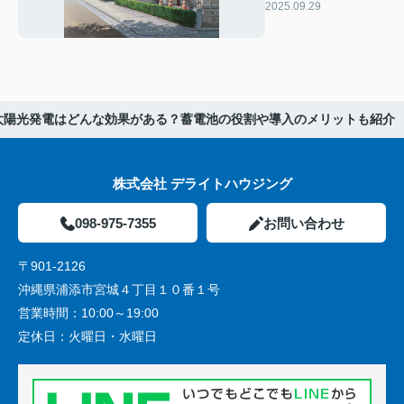
ン大規模修繕の流れ
2025.09.29
と計画作成を紹介
太陽光発電はどんな効果がある？蓄電池の役割や導入のメリットも紹介
株式会社 デライトハウジング
098-975-7355
お問い合わせ
〒901-2126
沖縄県浦添市宮城４丁目１０番１号
営業時間：
10:00～19:00
定休日：
火曜日・水曜日