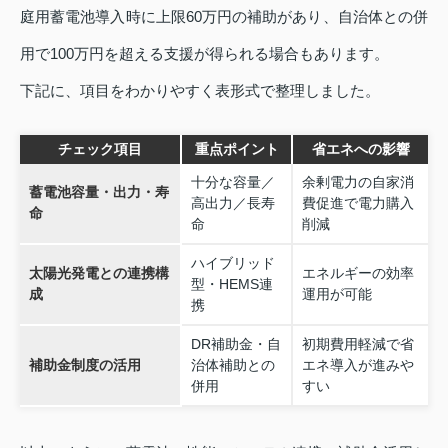
庭用蓄電池導入時に上限60万円の補助があり、自治体との併
用で100万円を超える支援が得られる場合もあります。
下記に、項目をわかりやすく表形式で整理しました。
チェック項目
重点ポイント
省エネへの影響
十分な容量／
余剰電力の自家消
蓄電池容量・出力・寿
高出力／長寿
費促進で電力購入
命
命
削減
ハイブリッド
太陽光発電との連携構
エネルギーの効率
型・HEMS連
成
運用が可能
携
DR補助金・自
初期費用軽減で省
補助金制度の活用
治体補助との
エネ導入が進みや
併用
すい