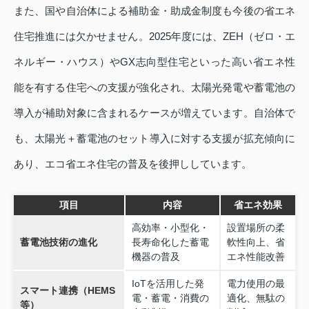
また、国や自治体による補助金・助成金制度も今後の省エネ
住宅推進には欠かせません。2025年度には、ZEH（ゼロ・エ
ネルギー・ハウス）やGX志向型住宅といった高い省エネ性
能を有する住宅への支援が強化され、太陽光発電や蓄電池の
導入が補助対象に含まれるケースが増えています。自治体で
も、太陽光＋蓄電池のセット導入に対する支援が拡充傾向に
あり、エコ省エネ住宅の普及を後押ししています。
項目
内容
省エネ効果
高効率・小型化・
設置場所の柔
蓄電池技術の進化
長寿命化した蓄電
軟性向上、省
機器の普及
エネ性能改善
IoTを活用した発
電力使用の最
スマート連携（HEMS
電・蓄電・消費の
適化、無駄の
等）