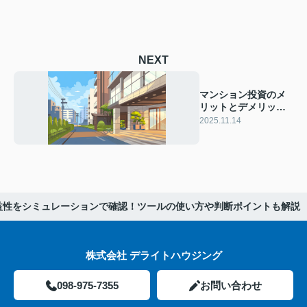
NEXT
マンション投資のメ
リットとデメリット
は？始め方や注意点
2025.11.14
もわかりやすく解説
益性をシミュレーションで確認！ツールの使い方や判断ポイントも解説
株式会社 デライトハウジング
098-975-7355
お問い合わせ