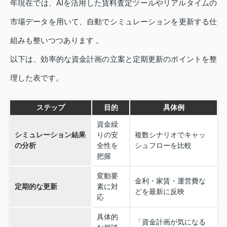
年現在では、AIを活用した賃料査定ツールやリアルタイムの
市場データを用いて、自動でシミュレーションを更新する仕
組みも整いつつあります 。
以下は、効率的な資金計画の立案と定期更新のポイントを整
理した表です。
ステップ
目的
具体例
資金繰
シミュレーション結果
りの安
複数シナリオでキャッ
の分析
全性を
シュフローを比較
把握
変動要
金利・家賃・運営費な
定期的な更新
素に対
どを最新に反映
応
具体的
「資金計画が気になる