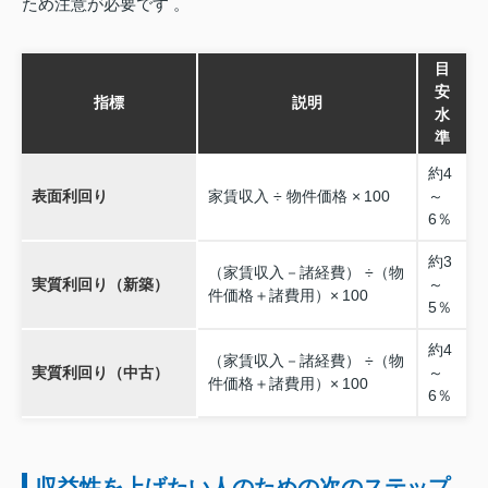
ため注意が必要です 。
目
安
指標
説明
水
準
約4
表面利回り
家賃収入 ÷ 物件価格 × 100
～
6％
約3
（家賃収入－諸経費） ÷（物
実質利回り（新築）
～
件価格＋諸費用）× 100
5％
約4
（家賃収入－諸経費） ÷（物
実質利回り（中古）
～
件価格＋諸費用）× 100
6％
収益性を上げたい人のための次のステップ