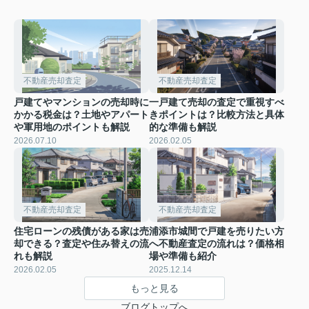
不動産売却査定
不動産売却査定
戸建てやマンションの売却時に
一戸建て売却の査定で重視すべ
かかる税金は？土地やアパート
きポイントは？比較方法と具体
や軍用地のポイントも解説
的な準備も解説
2026.07.10
2026.02.05
不動産売却査定
不動産売却査定
住宅ローンの残債がある家は売
浦添市城間で戸建を売りたい方
却できる？査定や住み替えの流
へ不動産査定の流れは？価格相
れも解説
場や準備も紹介
2026.02.05
2025.12.14
もっと見る
ブログトップへ