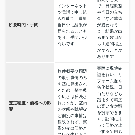
インターネット
で、日程調整
や電話で申し込
や当日の立ち
み可能で、最短
会いなど準備
所要時間・手間
当日中に結果が
が必要なう
得られることも
え、結果が出
あり、手間が少
るまで数日か
ないです
ら１週間程度
かかることが
あります
実際に現地確
物件概要や周辺
認を行い、リ
の取引事例のみ
フォーム歴や
を基に算出され
劣化状況、日
るため、築年数
当たりなども
や広さは反映さ
踏まえて精度
査定精度・価格への影
れますが、室内
の高い査定額
響
の状態や眺望な
を提示できま
ど個別の事情は
す。訪問によ
反映されず、実
って価格が上
際の売出価格と
下する要因も
ズレが生じるこ