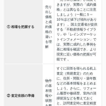
きますが、実際の「成約価
売り
格」とは異なることに注意
出し
しましょう（一般に５～
価格
10％ほど値下げ傾向があり
と成
ます） 。国土交通省が提供
① 相場を把握する
約価
する「不動産情報ライブラ
格の
リ」や「レインズマーケッ
違い
トインフォメーション」で
を理
は、実際に成約した事例を
解
基に相場を確認でき、より
現実に近い価格の把握が可
能です 。
すぐに回答を得られる机上
査定（簡易査定）のため
に、住所・間取り・築年数
物件
などの基本情報をまとめま
の基
しょう。さらに、リフォー
本情
ム履歴や修繕歴、室内の清
② 査定依頼の準備
報や
掃状況などを整えておく
状態
と、訪問査定時に査定精度
を整