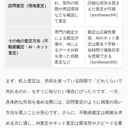
れ、室内の状
詳細な状況を踏ま
訪問査定（現地査定）
態や周辺環境
えた査定が可能
などを確認し
［turn0search4］
て査定
専門の鑑定士
鑑定は正確性重
による鑑定評
視、AIやネット査
その他の査定方法（不
価や、AIによ
定は匿名で手軽・
動産鑑定・AI・ネット
るデータ分析
短時間で価格目安
査定）
を使った自動
を把握できる
査定など
［turn0search0］
まず、机上査定は、売却を迷っている段階で「どれくらいで
売れるのか」をすぐに知りたい場合にぴったりです。一方、
具体的な売却を進める際には、訪問査定のように精度の高い
方法を選ぶことが安心です。さらに、不動産鑑定は根拠を求
める方に適し、AI査定やネット査定は匿名性やスピードを重