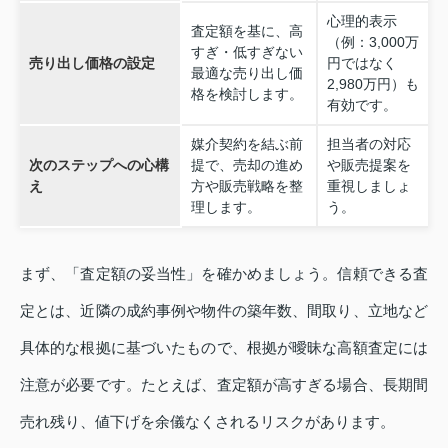
心理的表示
査定額を基に、高
（例：3,000万
すぎ・低すぎない
売り出し価格の設定
円ではなく
最適な売り出し価
2,980万円）も
格を検討します。
有効です。
媒介契約を結ぶ前
担当者の対応
次のステップへの心構
提で、売却の進め
や販売提案を
え
方や販売戦略を整
重視しましょ
理します。
う。
まず、「査定額の妥当性」を確かめましょう。信頼できる査
定とは、近隣の成約事例や物件の築年数、間取り、立地など
具体的な根拠に基づいたもので、根拠が曖昧な高額査定には
注意が必要です。たとえば、査定額が高すぎる場合、長期間
売れ残り、値下げを余儀なくされるリスクがあります。