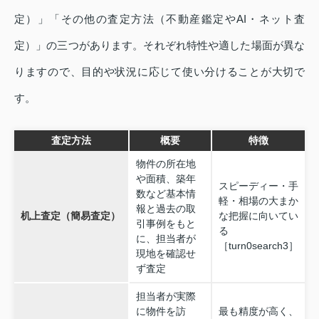
定）」「その他の査定方法（不動産鑑定やAI・ネット査
定）」の三つがあります。それぞれ特性や適した場面が異な
りますので、目的や状況に応じて使い分けることが大切で
す。
査定方法
概要
特徴
物件の所在地
や面積、築年
スピーディー・手
数など基本情
軽・相場の大まか
報と過去の取
机上査定（簡易査定）
な把握に向いてい
引事例をもと
る
に、担当者が
［turn0search3］
現地を確認せ
ず査定
担当者が実際
に物件を訪
最も精度が高く、