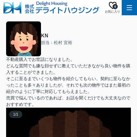
0
お気に入り
KN
担当：松村 宜裕
不動産購入でお世話になりました。
どんな質問でも嫌な顔せずに教えていただきながら良い物件を購
入することができました。
そこに至るまでいくつも物件を紹介してもらい、契約に至らなか
ったことも多々ありましたが、それでも次の物件ではまた最初の
紹介のように丁寧に対応してもらえました。
売買で悩んでいるのであれば、お話を聞くだけでも大丈夫なので
おすすめです。
1
/
1