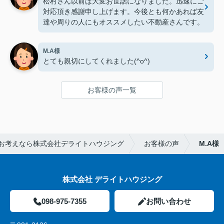
松村さん以前は大変お世話になりました。迅速にご
に、是非お願いしたいです。
対応頂き感謝申し上げます。今後とも何かあれば友
達や周りの人にもオススメしたい不動産さんです。
M.A様
とても親切にしてくれました(^o^)
お客様の声一覧
お考えなら株式会社デライトハウジング
お客様の声
M.A様
株式会社 デライトハウジング
098-975-7355
お問い合わせ