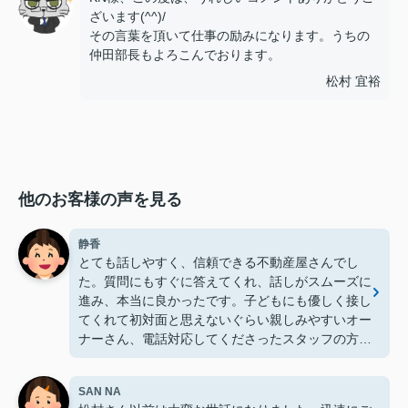
ざいます(^^)/
その言葉を頂いて仕事の励みになります。うちの
仲田部長もよろこんでおります。
松村 宜裕
他のお客様の声を見る
静香
とても話しやすく、信頼できる不動産屋さんでし
た。質問にもすぐに答えてくれ、話しがスムーズに
進み、本当に良かったです。子どもにも優しく接し
てくれて初対面と思えないぐらい親しみやすいオー
ナーさん、電話対応してくださったスタッフの方
も、丁寧な対応で、本当に心から感謝です。ありが
とうございました。
SAN NA
また何かありましたら、デライトハウジングさん