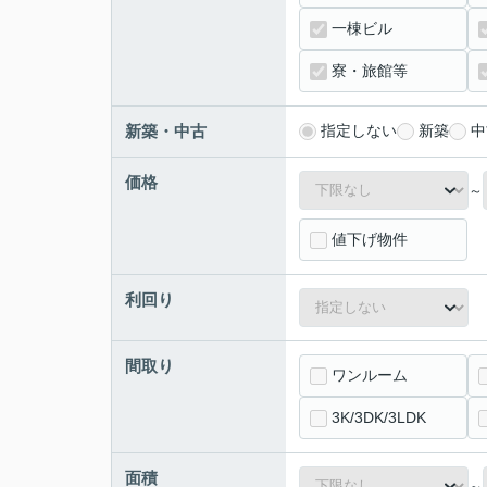
一棟ビル
寮・旅館等
新築・中古
指定しない
新築
中
価格
～
値下げ物件
利回り
間取り
ワンルーム
3K/3DK/3LDK
面積
～