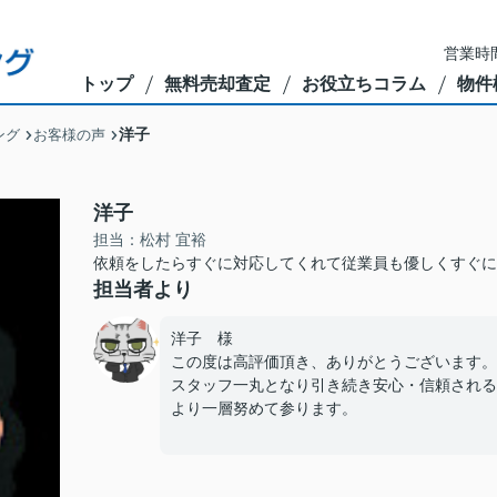
営業時間
トップ
無料売却査定
お役立ちコラム
物件
洋子
ング
お客様の声
洋子
担当：松村 宜裕
依頼をしたらすぐに対応してくれて従業員も優しくすぐに
担当者より
洋子 様
この度は高評価頂き、ありがとうございます。
スタッフ一丸となり引き続き安心・信頼される
より一層努めて参ります。