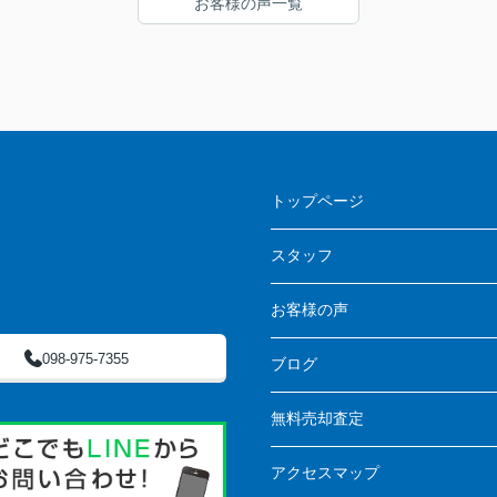
お客様の声一覧
ださ
い、契約に至らなかったことも多々ありました
に心
が、それでも次の物件ではまた最初の紹介のよ
うに丁寧に対応してもらえました。
グさ
売買で悩んでいるのであれば、お話を聞くだけ
でも大丈夫なのでおすすめです。
トップページ
スタッフ
お客様の声
098-975-7355
ブログ
無料売却査定
アクセスマップ